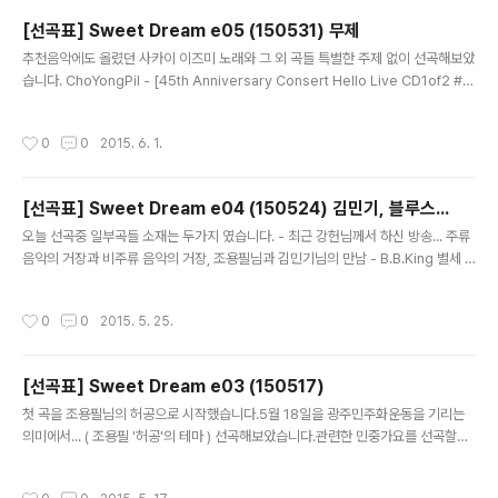
5_45th Anniversary Consert Hello Live in 20..
[선곡표] Sweet Dream e05 (150531) 무제
글 내용
추천음악에도 올렸던 사카이 이즈미 노래와 그 외 곡들 특별한 주제 없이 선곡해보았
습니다. ChoYongPil - [45th Anniversary Consert Hello Live CD1of2 #1
1] 돌아와요 부산항에 조용필 - [Hello CD1 #03] 걷고 싶다 Zard - あなたを感
じていたい (당신을 느끼고 싶어) ChoYongPil - [ChoYongPil_Live_2015_45
작성시간
0
0
2015. 6. 1.
th Anniversary Consert Hello Live in 2013 CD2 #01] 설렘 Tess Henley
- [Wonderland #01] Wonderland Tommy Emmanuel (with Jim Michol
s) - [Chet Lag #06] The House of Rising Sun 조용필 - [30..
[선곡표] Sweet Dream e04 (150524) 김민기, 블루스...
글 내용
오늘 선곡중 일부곡들 소재는 두가지 였습니다. - 최근 강헌님께서 하신 방송... 주류
음악의 거장과 비주류 음악의 거장, 조용필님과 김민기님의 만남 - B.B.King 별세 C
hoYongPil - [45th Anniversary Consert Hello Live CD1of2 #06] 자존심
김민기 - [3집 #02] 기지촌 박광수 - [아름다운 날들 CD1 #02] 이 풍진 세상 찰리
작성시간
0
0
2015. 5. 25.
정(Charlie Jung) - [Sunshine Blue CD1 #03] 상도 블루스 조용필 - [1집-창
밖의 여자 #09] 대전 블루스 조용필 - [8집-허공 #10] 내 마음 당신곁으로 羅家英
[나가영] - [서유쌍기OST] ONLY YOU ChoYongPil - [45th Anniversary C
[선곡표] Sweet Dream e03 (150517)
onsert Hello..
글 내용
첫 곡을 조용필님의 허공으로 시작했습니다.5월 18일을 광주민주화운동을 기리는
의미에서... ( 조용필 '허공'의 테마 ) 선곡해보았습니다.관련한 민중가요를 선곡할까
하다가 듣는 분들께 많이 거슬리는건 아닐까 싶어서 말았네요.민중가요를 음악적인
잣대로만 평가하기 애매한 부분이 있지만... 음악적인 평가로 보더라도 훌륭한 명곡
작성시간