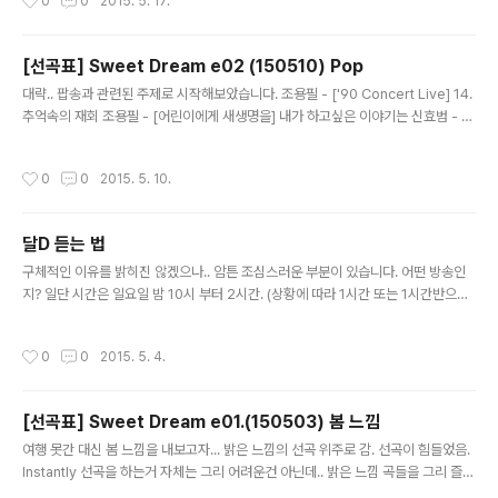
0
0
2015. 5. 17.
들이 있어서... 선곡하고 싶긴 한데.. 담에 봐서 해보면 좋을거 같고... ChoYongPil -
[2005 PyeongYang #04] 허공 문명진 - [1집 상처 #13] 상처 Original 조용필
- [30주년 기념 PART 1 #04] 상처 김종서 - [아프다 #01] 아프다 (Feat. 전제덕)
[선곡표] Sweet Dream e02 (150510) Pop
Fandom Vol.4 - [천리안팬텀 #04] 곽주림 조용필 - [14집-슬..
글 내용
대략.. 팝송과 관련된 주제로 시작해보았습니다. 조용필 - ['90 Concert Live] 14.
추억속의 재회 조용필 - [어린이에게 새생명을] 내가 하고싶은 이야기는 신효범 - [S
hin Hyo Bum My Favorite Pops CD1 #01] I'll Be There 박화요비 - [5집 -
5° #03] 전화해줘요 문명진 - [불후의 명곡 - 마이클볼튼편] How Am I Suppos
작성시간
0
0
2015. 5. 10.
ed To Live Without You 조용필 - [별밤 공개방송 1989.0409] STAND BY M
E 조용필 - [사랑의 콘서트 (1995, TV Show)] Bridge over troubled water
Slow Jam - [Midnight Love #06] 가르쳐 줘요 조용필, 신해철 - [1997 T..
달D 듣는 법
글 내용
구체적인 이유를 밝히진 않겠으나.. 암튼 조심스러운 부분이 있습니다. 어떤 방송인
지? 일단 시간은 일요일 밤 10시 부터 2시간. (상황에 따라 1시간 또는 1시간반으로
단축할때도 종종 있을거 같음)어떤 방송인지 알아보려면 두 게시물을 참고해주세요
http://tastegod.co.kr/548http://goo.gl/D3wTg6 PC에서 듣는법 * 플레이
작성시간
0
0
2015. 5. 4.
어에 Url Open 기능이 보이는 경우 http://choyongpil.org:8000 입력후 실행 *
플레이어에 Url Open 기능이 안보이는 경우 1단계) pls 파일 다운로드 * 인터넷 브
라우저에 아래 주소 입력후 엔터키치세요 (아래에 링크 걸려있으니 클릭하셔도 됩니
[선곡표] Sweet Dream e01.(150503) 봄 느낌
다 ) http://choyongpil.org:8000/listen.pls 파일이 ..
글 내용
여행 못간 대신 봄 느낌을 내보고자... 밝은 느낌의 선곡 위주로 감. 선곡이 힘들었음.
Instantly 선곡을 하는거 자체는 그리 어려운건 아닌데.. 밝은 느낌 곡들을 그리 즐겨
듣지 않아서 잘 떠오르지가;; 내일은 나도 그렇고.. 일안하는 분들이 계실거 같아서 3