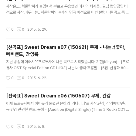
용필 - 축복(촛불) 진선(퀸제이) - [주르륵 #01] 주르륵 조 용필 - [창밖의 여자 #0
글 내용
시작은..... 서문탁씨가 불명에서 부르고 우승했던 미지의 세계를.. 필님 평양공연 버
1] 창밖의 여자..
젼으로 시작.마무리는.. 서문탁씨의 불후의 명곡 버젼으로 이번 불명 다른 곡도 좀 넣
었습니다. 제가 좋아하는 이해리님, 그리고 리비도를 확 놓아버리는 자유로움을 보여
준 알리의 환희. (퍼포먼스도 충격적이었지만.. 음악적으로 아주 좋았어요) ChoYon
작성시간
0
0
2015. 6. 29.
gPil - [2005 PyeongYang #15] 미지의 세계 여행을 떠나요 ChoYongPil - [2
005 PyeongYang #10] 자존심 허여운 - 看透(간투) 일리닛(illinit) - [1집 Tripl
e I CD1 #05] Lost (Feat. 화요비) ChoYongPil - [2005 PyeongYang #11]
[선곡표] Sweet Dream e07 (150621) 무제 - 나는너좋아,
자장가 ChoYongPil - [2005 Py..
삐삐밴드, 간양록
글 내용
지난 방송에 이어서^^프로듀사에 나온 곡으로 시작했습니다. 기현(Kihyun) - [프로
듀사 OST Special Edition CD1 #03] 나는 너 좋아 조용필 - [5집-산유화 #05]
나는 너 좋아 조용필 - [30주년 기념 PART 2 #05] 나는 너 좋아 삐삐밴드 - [ppp
작성시간
0
0
2015. 6. 22.
b CD1 #02] over & over (Feat. Zion.T) 삐삐밴드 - [pppb CD1 #04] ㅈㄱ
ㅈㄱ 삐밴드 1집 - 슈퍼마켓 조용필 - ['88 조용필 10집 #05] 우주여행 X ChoYon
gPil - [ChoYongPil_Live_2015_45th Anniversary Consert Hello Live in
[선곡표] Sweet Dream e06 (150607) 무제, 건강
2013 CD2 #06] 비련 ChoYongPil - [ChoYongPil_Live_2015_..
글 내용
어제 프로듀사에서 아이유가 불렀던 윤하의 '기다리다'로 시작.단식, 감기예방/관리
등 건강 관련한 멘트. 윤하 - [Audition (Digital Single) (Time 2 Rock) CD1 #
02] 기다리다 [ChoYongPil_Live_2015_45th Anniversary Consert Hello
Live in 2013 CD2 #03] 창밖의 여자 Aoi Lemon 碧いレモン (파란 레몬) - 윤
작성시간
0
0
2015. 6. 8.
하 [ChoYongPil_Live_2015_45th Anniversary Consert Hello Live in 20
13 CD2 #04] 꿈 윤하 Yunha - [Touch] 01-Touch [ChoYongPil_Live_201