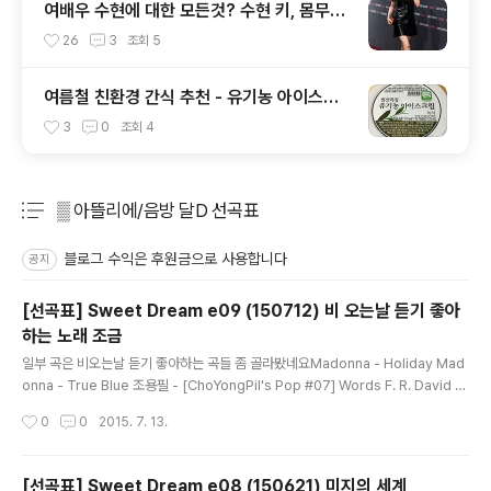
여배우 수현에 대한 모든것? 수현 키, 몸무게,
신체 사이즈 정보 (요새 몬스터에서 꿀광 피
26
3
조회
5
부 자랑중)
여름철 친환경 간식 추천 - 유기농 아이스크
림(녹차), 우리밀 약과
3
0
조회
4
▒ 아뜰리에/음방 달D 선곡표
분류 전체보기
주요 글 목록
블로그 수익은 후원금으로 사용합니다
공지
[선곡표] Sweet Dream e09 (150712) 비 오는날 듣기 좋아
하는 노래 조금
글 내용
일부 곡은 비오는날 듣기 좋아하는 곡들 좀 골라봤네요Madonna - Holiday Mad
onna - True Blue 조용필 - [ChoYongPil's Pop #07] Words F. R. David -
Words 조용필 - 태양의 눈 조용필 - 오늘도 张学友 - [吻别 #10] 秋意浓 최수민
작성시간
0
0
2015. 7. 13.
- ♬후회없는이별 조용필 - 일성(一聲) 조용필 - With 조용필 - [Hello CD1 #05]
서툰 바람 조용필 - [12집-SAILING SOUND 90-VOL.1 #07] 내모습 조용필 -
[5집-산유화 #01] 산유화 푸딩(Pudding) - [Pesadelo #06] Tear Drops 조
[선곡표] Sweet Dream e08 (150621) 미지의 세계