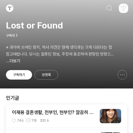
검색하기
티스토리
Lost or Found
구독자
1
※ 과거에 쓰여진 정치, 역사 의견은 현재 생각과는 크게 다르다는 점
참고바랍니다. 당시는 잘못된 정보, 주장에 동조하여 편향된 방향으로
빠져들던 때였습니다 😭 💦
...더보기
구독하기
방명록
신고하기 레이어
열기
인기글
이재용 결혼생활, 전부인, 현부인? 깔끔히 정
리해주노라
746
118
조회
6