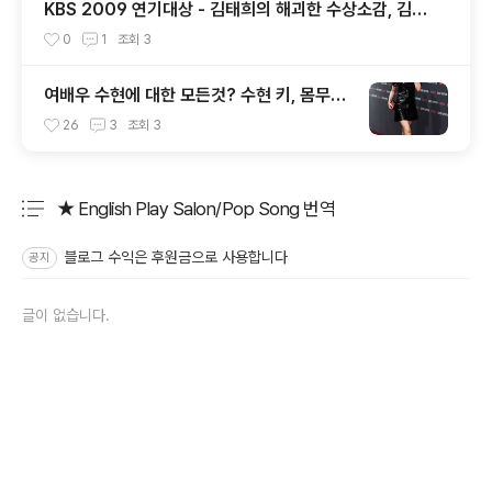
KBS 2009 연기대상 - 김태희의 해괴한 수상소감, 김소
연 굿, 조연상 추가해라
0
1
조회
3
여배우 수현에 대한 모든것? 수현 키, 몸무게,
신체 사이즈 정보 (요새 몬스터에서 꿀광 피
26
3
조회
3
부 자랑중)
★ English Play Salon/Pop Song 번역
분류 전체보기
주요 글 목록
블로그 수익은 후원금으로 사용합니다
공지
글이 없습니다.