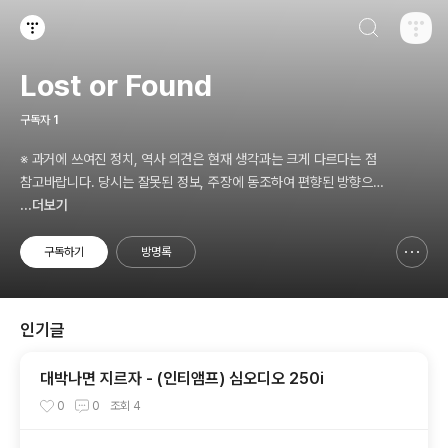
검색하기
티스토리
Lost or Found
구독자
1
※ 과거에 쓰여진 정치, 역사 의견은 현재 생각과는 크게 다르다는 점
참고바랍니다. 당시는 잘못된 정보, 주장에 동조하여 편향된 방향으로
빠져들던 때였습니다 😭 💦
...더보기
구독하기
방명록
신고하기 레이어
열기
인기글
대박나면 지르자 - (인티앰프) 심오디오 250i
0
0
조회
4