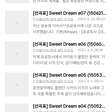
던 미지의 세계를.. 필님 평양공연 버젼으로 시
서툰 바람 조용필 - [12집-SAILING SOUND
작.마무리는.. 서문탁씨의 불후의 명곡 버젼으로
90-VOL.1 #07] 내모습 조용필 - [5집-산유화
이번 불명 다른 곡도 좀 넣었습니다. 제가 좋아
[선곡표] Sweet Dream e07 (150621
#01] 산유화 푸딩(Pudding) - [Pesadelo
하는 이해리님, 그리고 리비도를 확 놓아버리는
▒ 아뜰리에/음방 달D 선곡표
2015. 6. 22. 00:21
#06] Tear Drops 조용필 - 축복(촛불) 진선
자유로움을 보여준 알리의 환희. (퍼포먼스도 충
지난 방송에 이어서^^프로듀사에 나온 곡으로
(퀸제이) - [주르륵 #01] 주르륵 조 용필 - [창
격적이었지만.. 음악적으로 아주 좋았어요)
시작했습니다. 기현(Kihyun) - [프로듀사 OST
밖의 여자 #01] 창밖의 여자..
ChoYongPil - [2005 PyeongYang #15] 미지
Special Edition CD1 #03] 나는 너 좋아 조용
의 세계 여행을 떠나요 ChoYongPil - [2005
필 - [5집-산유화 #05] 나는 너 좋아 조용필 -
[선곡표] Sweet Dream e06 (150607) 
PyeongYang #10] 자존심 허여운 - 看透(간
[30주년 기념 PART 2 #05] 나는 너 좋아 삐삐
▒ 아뜰리에/음방 달D 선곡표
2015. 6. 8. 00:38
투) 일리닛(illinit) - [1집 Triple I CD1 #05]
밴드 - [pppb CD1 #02] over & over (Feat.
어제 프로듀사에서 아이유가 불렀던 윤하의 '기
Lost (Feat. 화요비) ChoYongPil - [2005
Zion.T) 삐삐밴드 - [pppb CD1 #04] ㅈㄱㅈ
다리다'로 시작.단식, 감기예방/관리 등 건강 관
PyeongYang #11] 자장가 ChoYongPil -
ㄱ 삐밴드 1집 - 슈퍼마켓 조용필 - ['88 조용필
련한 멘트. 윤하 - [Audition (Digital Single)
[2005 Py..
10집 #05] 우주여행 X ChoYongPil -
(Time 2 Rock) CD1 #02] 기다리다
[선곡표] Sweet Dream e05 (150531) 
[ChoYongPil_Live_2015_45th Anniversary
[ChoYongPil_Live_2015_45th Anniversary
▒ 아뜰리에/음방 달D 선곡표
2015. 6. 1. 00:15
Consert Hello Live in 2013 CD2 #06] 비련
Consert Hello Live in 2013 CD2 #03] 창밖
추천음악에도 올렸던 사카이 이즈미 노래와 그
ChoYongPil - [ChoYongPil_Live_2015_..
의 여자 Aoi Lemon 碧いレモン (파란 레몬) -
외 곡들 특별한 주제 없이 선곡해보았습니다.
윤하 [ChoYongPil_Live_2015_45th
ChoYongPil - [45th Anniversary Consert
Anniversary Consert Hello Live in 2013
Hello Live CD1of2 #11] 돌아와요 부산항에
[선곡표] Sweet Dream e04 (150524) 김
CD2 #04] 꿈 윤하 Yunha - [Touch] 01-
조용필 - [Hello CD1 #03] 걷고 싶다 Zard -