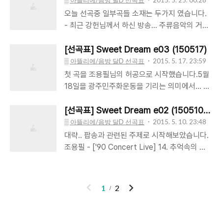
▒ 아뜰리에/음방 달D 선곡표
2015. 5. 25. 00:28
Touch [ChoYongPil_Live_2015_45th
あなたを感じていたい (당신을 느끼고 싶어)
오늘 선곡중 일부곡들 소재는 두가지 였습니다.
Anniversary Consert Hello Live in 20..
ChoYongPil -
- 최근 강헌님께서 하신 방송... 주류음악의 거장
[ChoYongPil_Live_2015_45th Anniversary
과 비주류 음악의 거장, 조용필님과 김민기님의
Consert Hello Live in 2013 CD2 #01] 설렘
만남 - B.B.King 별세 ChoYongPil - [45th
[선곡표] Sweet Dream e03 (150517)
Tess Henley - [Wonderland #01]
Anniversary Consert Hello Live CD1of2
▒ 아뜰리에/음방 달D 선곡표
2015. 5. 17. 23:59
Wonderland Tommy Emmanuel (with Jim
#06] 자존심 김민기 - [3집 #02] 기지촌 박광
첫 곡을 조용필님의 허공으로 시작했습니다.5월
Michols) - [Chet Lag #06] The House of
수 - [아름다운 날들 CD1 #02] 이 풍진 세상 찰
18일을 광주민주화운동을 기리는 의미에서... (
Rising Sun 조용필 - [30..
리 정(Charlie Jung) - [Sunshine Blue CD1
조용필 '허공'의 테마 ) 선곡해보았습니다.관련
#03] 상도 블루스 조용필 - [1집-창밖의 여자
한 민중가요를 선곡할까 하다가 듣는 분들께 많
[선곡표] Sweet Dream e02 (150510) Po
#09] 대전 블루스 조용필 - [8집-허공 #10] 내
이 거슬리는건 아닐까 싶어서 말았네요.민중가
▒ 아뜰리에/음방 달D 선곡표
2015. 5. 10. 23:48
마음 당신곁으로 羅家英[나가영] - [서유쌍기
요를 음악적인 잣대로만 평가하기 애매한 부분
대략.. 팝송과 관련된 주제로 시작해보았습니다.
OST] ONLY YOU ChoYongPil - [45th
이 있지만... 음악적인 평가로 보더라도 훌륭한
조용필 - ['90 Concert Live] 14. 추억속의 재
Anniversary Consert Hello..
명곡들이 있어서... 선곡하고 싶긴 한데.. 담에 봐
회 조용필 - [어린이에게 새생명을] 내가 하고싶
서 해보면 좋을거 같고... ChoYongPil - [2005
은 이야기는 신효범 - [Shin Hyo Bum My
PyeongYang #04] 허공 문명진 - [1집 상처
Favorite Pops CD1 #01] I'll Be There 박화
이
다
1
2
#13] 상처 Original 조용필 - [30주년 기념
요비 - [5집 - 5° #03] 전화해줘요 문명진 - [불
전
음
PART 1 #04] 상처 김종서 - [아프다 #01] 아
후의 명곡 - 마이클볼튼편] How Am I
프다 (Feat. 전제덕) Fandom Vol.4 - [천리안
Supposed To Live Without You 조용필 -