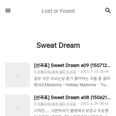
Lost
검
메뉴
Lost or Found
or
Found
Sweat Dream
[선곡표] Sweet Dream e09 (150712
▒ 아뜰리에/음방 달D 선곡표
2015. 7. 13. 01:44
일부 곡은 비오는날 듣기 좋아하는 곡들 좀 골라
봤네요Madonna - Holiday Madonna - True
Blue 조용필 - [ChoYongPil's Pop #07]
Words F. R. David - Words 조용필 - 태양의
[선곡표] Sweet Dream e08 (150621) 
눈 조용필 - 오늘도 张学友 - [吻别 #10] 秋意
▒ 아뜰리에/음방 달D 선곡표
2015. 6. 29. 00:16
浓 최수민 - ♬후회없는이별 조용필 - 일성(一
시작은..... 서문탁씨가 불명에서 부르고 우승했
聲) 조용필 - With 조용필 - [Hello CD1 #05]