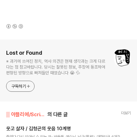
(새창열림)
로그 정보
Lost or Found
※ 과거에 쓰여진 정치, 역사 의견은 현재 생각과는 크게 다르
다는 점 참고바랍니다. 당시는 잘못된 정보, 주장에 동조하여
편향된 방향으로 빠져들던 때였습니다 😭 💦
구독하기
더보기
▒ 아뜰리에/Scribble, Scrap
의 다른 글
웃고 살자 / 김형곤의 웃음 10계명
글 내용
죽었다 다시 살아날 수 있는 것- 바둑돌, 예수님, 남근(男根), 대한민국 4대강,