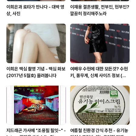
이희은과 로타가 만나다 - 대박 영
이재용 결혼생활, 전부인, 현부인?
상, 사진
깔끔히 정리해주노라
이희은 맥심 촬영 기념 - 맥심 화보
여배우 수현에 대한 모든것? 수현
(2017년 5월호) 올려봅니다
키, 몸무게, 신체 사이즈 정보 (요
새 몬스터에서 꿀광 피부 자랑중)
지드래곤 가사에 "조용필 필잇~" -
여름철 친환경 간식 추천 - 유기농