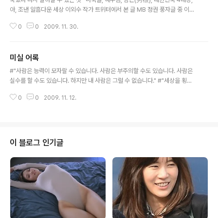
아, 조낸 알흠다운 세상 이외수 작가 트위터에서 본 글 MB 정권 풍자글 중 이보
다 통쾌한 글은 없었던 거 같다. ─────────────────────────
0
0
2009. 11. 30.
어떤 연관성이 있을진 몰라도 문득 김형곤이 생각났다. 김형곤이 한창 잘 나갈
땐 난 어렸을때라 별 생각이 없었고, 이후 커서 가끔 김형곤을 TV에서 보니 "깊
은 뜻을 품고, 개그 유머의 길을 걷는 사람이다. 자기 목소리가 담겨 있다" 라는
미실 어록
느낌을 받았고, 좀 더 자주 봤으면 활동했으면 하는 바램을 가졌었다. 그렇기에
글 내용
그 후 돌연사 소식을 듣고는 매우 안타까웠다. 다른 개그맨들도 나름대론 뜻이
#"사람은 능력이 모자랄 수 있습니다. 사람은 부주의할 수도 있습니다. 사람은
있는데, 펼칠 기회가 없어 내가 눈치채지 못할 수 있겠지만.. 아무튼 큰 ..
실수를 할 수도 있습니다. 하지만 내 사람은 그럴 수 없습니다." #"세상을 횡으
로 나누면 딱 2가지 밖에 없습니다. 지배하는 자와 지배당하는 자." #"무서우
0
0
2009. 11. 12.
냐? 공포를 극복하는 데는 두 가지 방법이 있다. 도망치거나, 분노하거나." #"지
킬 수 없는 날에 후퇴하면 되고, 후퇴할 수 없는 날엔 항복하면 되고, 항복 할 수
없는 날, 그날 죽으면 그만이다." #"그래도 웃지는 말거라. 살짝 입꼬리만 올려.
그래야 더 강해보인다." #"사람을 얻으려면 먼저 강함을 보인 후 다가가서 손을
잡아야 한다." #"하늘을 이용하나, 하늘을 경외치 않는다. 세상의 비정함을 아
이 블로그 인기글
나, 세상에 머리 숙이지 않는다. 사람을 살피고 다스리나, 사람에..