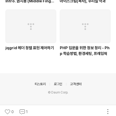
Intro. 권지용 (Middle Finger
아이스크림(녹차), 우리밀 약과
s-Up)
jqgrid 헤더 정렬 표현 제어하기
PHP 입문을 위한 정보 정리 - Ph
p 학습방법, 환경세팅, 프레임웍
의안내
티스토리
로그인
고객센터
© Daum Corp.
0
1