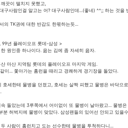
 깨끗이 떨치지 못했고,
구사람인걸 알고는 어? 대구사람인데...(좋네) ^^;; 하는 것을
의 TK권에 대한 반감도 한몫하는듯...
, 99년 플레이오프 롯데-삼성 >
한 원인중 하나이다. 읊는 김에 좀 자세히 읊자.
부산 마산 지역팀 롯데의 플레이오프 마지막 게임.
과 같이... 쫓아가는 홈런을 때리고 경쾌하게 경기장을 돌았다.
데 호세한테 물병을 던졌고, 호세는 살짝 피했고 물병은 바닥으로
.
속 돌았는데 3루쪽에서 어이없이 또 물병이 날아왔고... 물병
부분 허벅지에 물병이 맞았다. 삼성팬들의 있어선 안되고 있을수도
두 사람이 홈런치고 도는 선수한테 물병을 투척하다니...