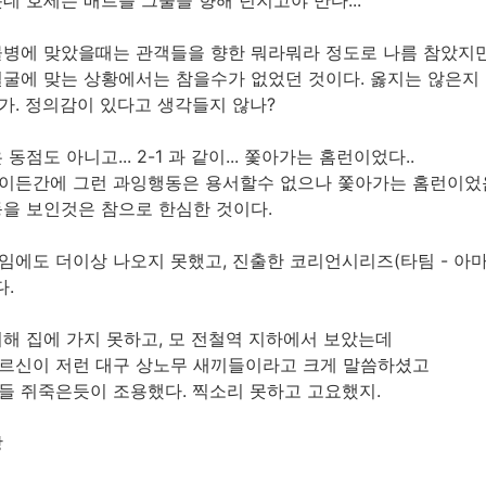
데 호세는 배트를 그물을 향해 던지고야 만다...
물병에 맞았을때는 관객들을 향한 뭐라뭐라 정도로 나름 참았지만.
얼굴에 맞는 상황에서는 참을수가 없었던 것이다. 옳지는 않은
가. 정의감이 있다고 생각들지 않나?
동점도 아니고... 2-1 과 같이... 쫓아가는 홈런이었다..
이든간에 그런 과잉행동은 용서할수 없으나 쫓아가는 홈런이었음
동을 보인것은 참으로 한심한 것이다.
에도 더이상 나오지 못했고, 진출한 코리언시리즈(타팀 - 아마도
다.
해 집에 가지 못하고, 모 전철역 지하에서 보았는데
르신이 저런 대구 상노무 새끼들이라고 크게 말씀하셨고
들 쥐죽은듯이 조용했다. 찍소리 못하고 고요했지.
장