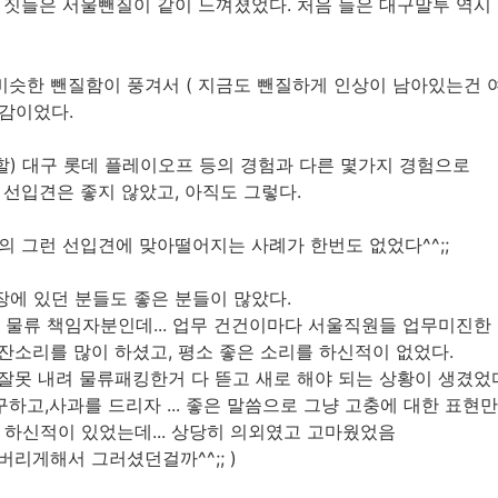
 짓들은 서울뺀질이 같이 느껴졌었다. 처음 들은 대구말투 역시
비슷한 뺀질함이 풍겨서 ( 지금도 뺀질하게 인상이 남아있는건 여전함
감이었다.
할) 대구 롯데 플레이오프 등의 경험과 다른 몇가지 경험으로
선입견은 좋지 않았고, 아직도 그렇다.
의 그런 선입견에 맞아떨어지는 사례가 한번도 없었다^^;;
에 있던 분들도 좋은 분들이 많았다.
.. 물류 책임자분인데... 업무 건건이마다 서울직원들 업무미진
잔소리를 많이 하셨고, 평소 좋은 소리를 하신적이 없었다.
잘못 내려 물류패킹한거 다 뜯고 새로 해야 되는 상황이 생겼었
고,사과를 드리자 ... 좋은 말씀으로 그냥 고충에 대한 표현
 하신적이 있었는데... 상당히 의외였고 고마웠었음
리게해서 그러셨던걸까^^;; )