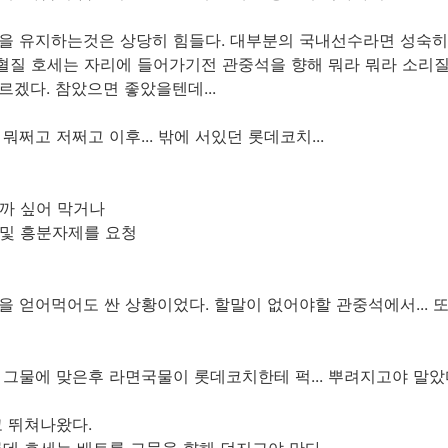
을 유지하는것은 상당히 힘들다. 대부분의 국내선수라면 성숙히
다혈질 호세는 자리에 들어가기전 관중석을 향해 뭐라 뭐라 소리질렀
겠다. 참았으면 좋았을텐데...
쩌고 저쩌고 이후... 밖에 서있던 롯데코치...
올까 싶어 막거나
 및 흥분자제를 요청
 얻어먹어도 싼 상황이었다. 할말이 없어야할 관중석에서... 또
그물에 맞은후 라면국물이 롯데코치한테 퍽... 뿌려지고야 말았
고 뛰쳐나왔다.