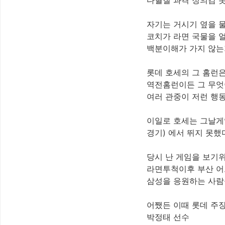
다혈질 과격 정의감 롯
자기는 거시기 옆을 
코치가 라면 국물을 
백분이해가 가지 않는
롯데 호세의 그 홈런은 
역전홈런이든 그 무엇
여러 관중이 저런 행
이일로 호세는 그날게임
경기) 에서 뛰지 못했
당시 난 게임을 보기위
라면투척이후 부산 어
삼성을 응원하는 사람
어쨌든 이때 롯데 주
박정태 선수