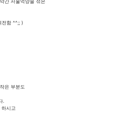
 약간 서울억양을 섞은
 ^^;; )
한 작은 부분도
다.
만 하시고