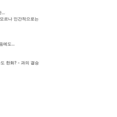
..
지 모르나 인간적으로는
에도...
 한화? - 과의 결승