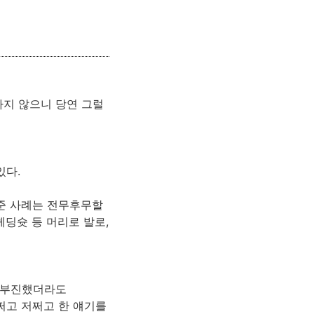
하지 않으니 당연 그럴
있다.
여준 사례는 전무후무할
헤딩슛 등 머리로 발로,
서 부진했더라도
뭐쩌고 저쩌고 한 얘기를