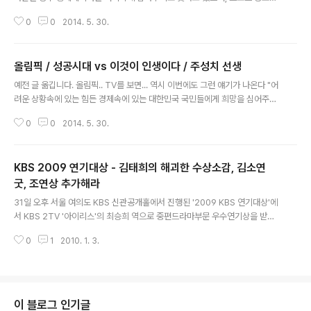
는건 아니리라 생각하고 캡쳐한거 올려본다)
빠삭하지 않으니 당연 그럴수 밖에... 90년대 후반 최용수가 월드컵 아시아 예
0
0
2014. 5. 30.
선에서 죽음의 골 결정력을 보여주었던때가 있다. 아마도... 통계로 보더라도...
울나라 선수가 월드컵에서 그런 통쾌한 골결정력을 보여준 사례는 전무후무할
것이라 짐작된다. 머리로, 발로, 돌아나오면서 터닝슛, 가슴 트래핑 & 원바운드
올림픽 / 성공시대 vs 이것이 인생이다 / 주성치 선생
& 킥, 헤딩슛 등 머리로 발로, 본인이 만들어서 어시스트 받아서 등.... 기존의 골
글 내용
결정력의 부재로 갑갑했던 사람들 속을 시원하게 풀어주었다. 그래서 내겐 최용
예전 글 옮깁니다. 올림픽.. TV를 보면... 역시 이번에도 그런 얘기가 나온다 "어
수가 골결정력 최고였던 모습이 남아있으며, 그 다음 월드컵 등에서 부진했더라
려운 상황속에 있는 힘든 경제속에 있는 대한민국 국민들에게 희망을 심어주었
도 예전..
다" 좋게보면 얼마든지 좋게 볼수 있고, 물론 그런점도 인정한다. 하지만 비뚤게
0
0
2014. 5. 30.
볼 필요도 분명 있다. 방송에서나 저런 얘기가 나올때... "아 그럼 그럼~" 이런
생각을 할수는 있으나 본질적으로 볼땐 부차적인 문제 아닌가 다수의 서민들이
모두 좋은 상황에 있을수는 없지만... 조금이나마 그런 환경이 되도록 노력해야
KBS 2009 연기대상 - 김태희의 해괴한 수상소감, 김소연
하는것이 먼저이다. 나라를 도탄에 빠뜨리고 있는 상황에서... 안좋은 경제상황
에서... 왜 자신과 직접적인 관계없는 스포츠 쾌거를 보고는 경제에 대한 희망을
굿, 조연상 추가해라
글 내용
품어야 하느냐고!! 금메달 격려전화 물론 해줘야지. 올림픽 쾌거를 통해 자기 ..
31일 오후 서울 여의도 KBS 신관공개홀에서 진행된 '2009 KBS 연기대상'에
서 KBS 2TV '아이리스'의 최승희 역으로 중편드라마부문 우수연기상을 받은
김태희는 "'아이리스'는 제가 연기자로서 자괴감에 빠져있을 때 저를 구원해 준
0
1
2010. 1. 3.
너무나 소중한 작품입니다. 그런데 이렇게 큰 상까지 주셔서 정말 너무너무 감
사드립니다"라고 말하며 눈물을 흘렸다. 김태희는 "'아이리스' 감독님과 스태프
모두 조금 더 가깝게 다가가지 못해서 죄송스럽고, 완벽한 최승희로 살아갈 수
있게 도와주셔서 감사하다. 너무나 멋졌던 파트너 이병헌 선배님이 계셨기에 이
상을 받을 수 있는 것 같다. 정준호 김영철 김승우 김소연, 소중한 인연들에게 고
이 블로그 인기글