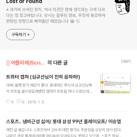
Lost or Found
※ 과거에 쓰여진 정치, 역사 의견은 현재 생각과는 크게 다르
다는 점 참고바랍니다. 당시는 잘못된 정보, 주장에 동조하여
편향된 방향으로 빠져들던 때였습니다 😭 💦
구독하기
더보기
▒ 아뜰리에/Scribble, Scrap
의 다른 글
트위터 캡쳐 (심규선님이 친히 음하하!)
글 내용
아싸! 올해 뭔가 예감이 좋다. 홍대여신 루시아 심규선님께
서 트윗을 올리셨길래괜한 염려의 트윗을 하나 드렸는데친
히 답을 다 주시네.그러고보니 심규선님을 블로그에 언급
0
0
2015. 1. 3.
한적은 여러차례 있지만 단독글을 적질 못했다.물론 마음
은 당연히 있었지만, 심규선님은 팬들이 안정적으로 많이
확보가 되어 있기 때문에...훌륭한 뮤지션이지만 인기가 많
스포츠.. 냄비근성 싫어/ 롯데 삼성 99년 플레이오프/ 이승엽
이 약한... 다른 뮤지션에 더 공을 들일수 밖에 없었다. 올해
글 내용
는 심규선님 단독 포스팅을 하겠음! 음하하 영광의 기록 (트
예전 글 옮깁니다. 스포츠에서 선수에 대한 평가도 주관성을 상당히 많이 탄다.
윗이고.. 프라이빗한 것은 없으므로... 심규선님에게 폐끼치
나같은 경우 통계데이터를 머리속에 담아두지도 못하고 있으며, 스포츠 정보에