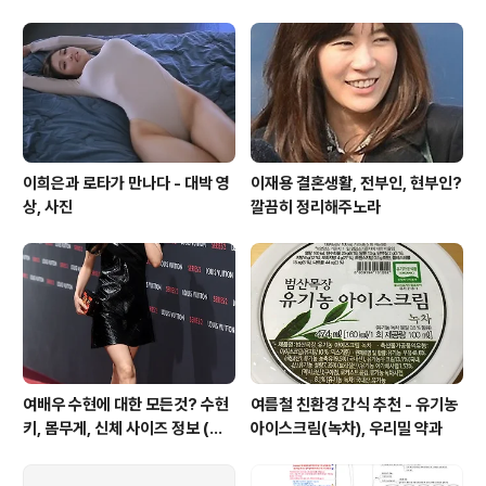
맙다. 앞으로 더 열심히 하겠다"는 수상소감을 전했다. ─────────────
───..
이희은과 로타가 만나다 - 대박 영
이재용 결혼생활, 전부인, 현부인?
상, 사진
깔끔히 정리해주노라
여배우 수현에 대한 모든것? 수현
여름철 친환경 간식 추천 - 유기농
키, 몸무게, 신체 사이즈 정보 (요
아이스크림(녹차), 우리밀 약과
새 몬스터에서 꿀광 피부 자랑중)