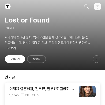
검색하기
티스토리
Lost or Found
구독자
1
※ 과거에 쓰여진 정치, 역사 의견은 현재 생각과는 크게 다르다는 점
참고바랍니다. 당시는 잘못된 정보, 주장에 동조하여 편향된 방향으로
빠져들던 때였습니다 😭 💦
...더보기
구독하기
방명록
신고하기 레이어
열기
인기글
이재용 결혼생활, 전부인, 현부인? 깔끔히 정
리해주노라
746
118
조회
6