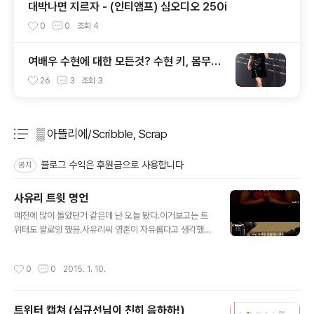
대박나면 지르자 - (인티앰프) 심오디오 250i
0
0
조회
4
여배우 수현에 대한 모든것? 수현 키, 몸무게,
신체 사이즈 정보 (요새 몬스터에서 꿀광 피
26
3
조회
3
부 자랑중)
▒ 아뜰리에/Scribble, Scrap
분류 전체보기
주요 글 목록
블로그 수익은 후원금으로 사용합니다
공지
사유리 트윗 명언
글 내용
예전에 많이 돌았던거 같은데 난 오늘 봤다.이거보고는 트
위터도 팔로잉 했음.사유리씨 영혼이 자유롭다고 생각했는
데, 생각의 깊이도 지닌 분인듯.
작성시간
0
0
2015. 1. 10.
트위터 캡쳐 (심규선님이 친히 음하하!)