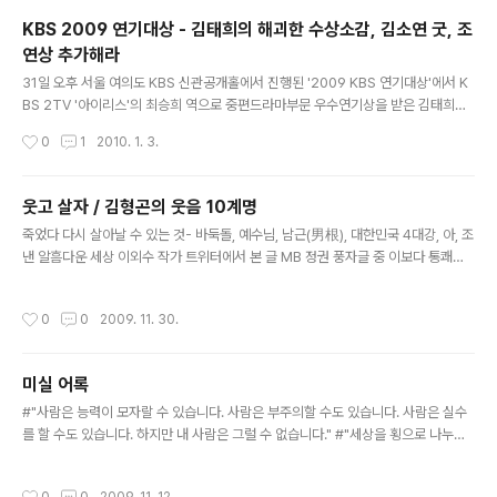
에 빠뜨리고 있는 상황에서... 안좋은 경제상황에서... 왜 자신과 직접적인 관계없는
KBS 2009 연기대상 - 김태희의 해괴한 수상소감, 김소연 굿, 조
스포츠 쾌거를 보고는 경제에 대한 희망을 품어야 하느냐고!! 금메달 격려전화 물론
연상 추가해라
해줘야지. 올림픽 쾌거를 통해 자기 ..
글 내용
31일 오후 서울 여의도 KBS 신관공개홀에서 진행된 '2009 KBS 연기대상'에서 K
BS 2TV '아이리스'의 최승희 역으로 중편드라마부문 우수연기상을 받은 김태희는
"'아이리스'는 제가 연기자로서 자괴감에 빠져있을 때 저를 구원해 준 너무나 소중한
작성시간
0
1
2010. 1. 3.
작품입니다. 그런데 이렇게 큰 상까지 주셔서 정말 너무너무 감사드립니다"라고 말
하며 눈물을 흘렸다. 김태희는 "'아이리스' 감독님과 스태프 모두 조금 더 가깝게 다
가가지 못해서 죄송스럽고, 완벽한 최승희로 살아갈 수 있게 도와주셔서 감사하다.
웃고 살자 / 김형곤의 웃음 10계명
너무나 멋졌던 파트너 이병헌 선배님이 계셨기에 이 상을 받을 수 있는 것 같다. 정준
글 내용
죽었다 다시 살아날 수 있는 것- 바둑돌, 예수님, 남근(男根), 대한민국 4대강, 아, 조
호 김영철 김승우 김소연, 소중한 인연들에게 고맙다. 앞으로 더 열심히 하겠다"는 수
낸 알흠다운 세상 이외수 작가 트위터에서 본 글 MB 정권 풍자글 중 이보다 통쾌한
상소감을 전했다. ────────────────..
글은 없었던 거 같다. ───────────────────────── 어떤 연관성이
있을진 몰라도 문득 김형곤이 생각났다. 김형곤이 한창 잘 나갈땐 난 어렸을때라 별
작성시간
0
0
2009. 11. 30.
생각이 없었고, 이후 커서 가끔 김형곤을 TV에서 보니 "깊은 뜻을 품고, 개그 유머의
길을 걷는 사람이다. 자기 목소리가 담겨 있다" 라는 느낌을 받았고, 좀 더 자주 봤으
면 활동했으면 하는 바램을 가졌었다. 그렇기에 그 후 돌연사 소식을 듣고는 매우 안
미실 어록
타까웠다. 다른 개그맨들도 나름대론 뜻이 있는데, 펼칠 기회가 없어 내가 눈치채지
글 내용
못할 수 있겠지만.. 아무튼 큰 ..
#"사람은 능력이 모자랄 수 있습니다. 사람은 부주의할 수도 있습니다. 사람은 실수
를 할 수도 있습니다. 하지만 내 사람은 그럴 수 없습니다." #"세상을 횡으로 나누면
딱 2가지 밖에 없습니다. 지배하는 자와 지배당하는 자." #"무서우냐? 공포를 극복하
는 데는 두 가지 방법이 있다. 도망치거나, 분노하거나." #"지킬 수 없는 날에 후퇴하
작성시간