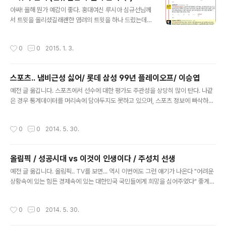
글 내용
아싸! 올해 뭔가 예감이 좋다. 홍대여신 루시아 심규선님께
서 트윗을 올리셨길래괜한 염려의 트윗을 하나 드렸는데친
히 답을 다 주시네.그러고보니 심규선님을 블로그에 언급
한적은 여러차례 있지만 단독글을 적질 못했다.물론 마음
작성시간
0
0
2015. 1. 3.
은 당연히 있었지만, 심규선님은 팬들이 안정적으로 많이
확보가 되어 있기 때문에...훌륭한 뮤지션이지만 인기가 많
이 약한... 다른 뮤지션에 더 공을 들일수 밖에 없었다. 올해
스포츠.. 냄비근성 싫어/ 롯데 삼성 99년 플레이오프/ 이승엽
는 심규선님 단독 포스팅을 하겠음! 음하하 영광의 기록 (트
글 내용
윗이고.. 프라이빗한 것은 없으므로... 심규선님에게 폐끼치
예전 글 옮깁니다. 스포츠에서 선수에 대한 평가도 주관성을 상당히 많이 탄다. 나같
는건 아니리라 생각하고 캡쳐한거 올려본다)
은 경우 통계데이터를 머리속에 담아두지도 못하고 있으며, 스포츠 정보에 빠삭하지
않으니 당연 그럴수 밖에... 90년대 후반 최용수가 월드컵 아시아 예선에서 죽음의
골 결정력을 보여주었던때가 있다. 아마도... 통계로 보더라도... 울나라 선수가 월드
작성시간
0
0
2014. 5. 30.
컵에서 그런 통쾌한 골결정력을 보여준 사례는 전무후무할 것이라 짐작된다. 머리로,
발로, 돌아나오면서 터닝슛, 가슴 트래핑 & 원바운드 & 킥, 헤딩슛 등 머리로 발로,
본인이 만들어서 어시스트 받아서 등.... 기존의 골결정력의 부재로 갑갑했던 사람들
올림픽 / 성공시대 vs 이것이 인생이다 / 주성치 선생
속을 시원하게 풀어주었다. 그래서 내겐 최용수가 골결정력 최고였던 모습이 남아있
글 내용
으며, 그 다음 월드컵 등에서 부진했더라도 예전..
예전 글 옮깁니다. 올림픽.. TV를 보면... 역시 이번에도 그런 얘기가 나온다 "어려운
상황속에 있는 힘든 경제속에 있는 대한민국 국민들에게 희망을 심어주었다" 좋게보
면 얼마든지 좋게 볼수 있고, 물론 그런점도 인정한다. 하지만 비뚤게 볼 필요도 분명
있다. 방송에서나 저런 얘기가 나올때... "아 그럼 그럼~" 이런 생각을 할수는 있으나
작성시간
0
0
2014. 5. 30.
본질적으로 볼땐 부차적인 문제 아닌가 다수의 서민들이 모두 좋은 상황에 있을수는
없지만... 조금이나마 그런 환경이 되도록 노력해야 하는것이 먼저이다. 나라를 도탄